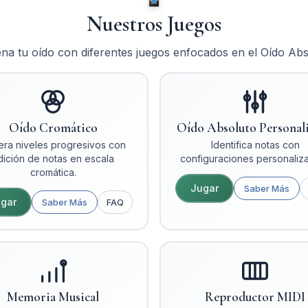
Nuestros Juegos
na tu oído con diferentes juegos enfocados en el Oído Ab
Oído Cromático
Oído Absoluto Personal
ra niveles progresivos con
Identifica notas con
dición de notas en escala
configuraciones personaliza
cromática.
Jugar
Saber Más
gar
Saber Más
FAQ
Memoria Musical
Reproductor MIDI