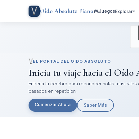
Oído Absoluto Piano
🎮
Juegos
Explorar
▾
EL PORTAL DEL OÍDO ABSOLUTO
Inicia tu viaje hacia el Oído
Entrena tu cerebro para reconocer notas musicales c
basados en repetición.
Comenzar Ahora
Saber Más