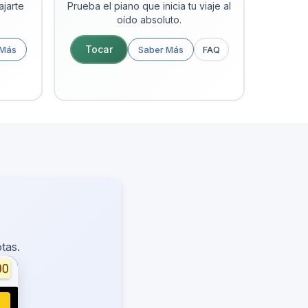
ajarte
Prueba el piano que inicia tu viaje al
oído absoluto.
Tocar
 Más
Saber Más
FAQ
tas.