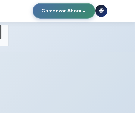
🌐
Comenzar Ahora
→